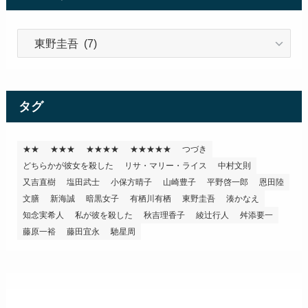
カ
テ
ゴ
リ
ー
タグ
★★
★★★
★★★★
★★★★★
つづき
どちらかが彼女を殺した
リサ・マリー・ライス
中村文則
又吉直樹
塩田武士
小保方晴子
山崎豊子
平野啓一郎
恩田陸
文膳
新海誠
暗黒女子
有栖川有栖
東野圭吾
湊かなえ
知念実希人
私が彼を殺した
秋吉理香子
綾辻行人
舛添要一
藤原一裕
藤田宜永
馳星周