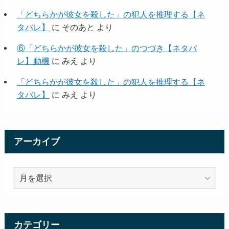
「どちらかが彼女を殺した」の犯人を推理する【ネ
タバレ】
に
そのあと
より
⑥「どちらかが彼女を殺した」のつづき【ネタバ
レ】動機
に
みえ
より
「どちらかが彼女を殺した」の犯人を推理する【ネ
タバレ】
に
みえ
より
アーカイブ
ア
ー
カ
イ
ブ
カテゴリー