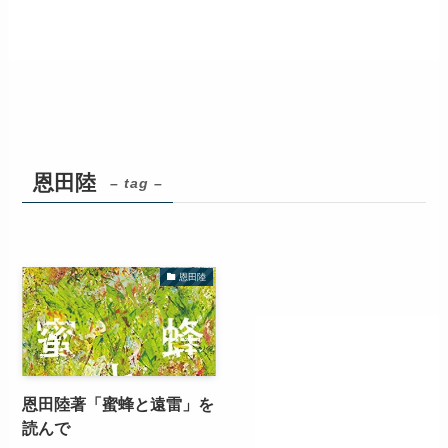
恩田陸
– tag –
恩田陸
恩田陸著「蜜蜂と遠雷」を
読んで