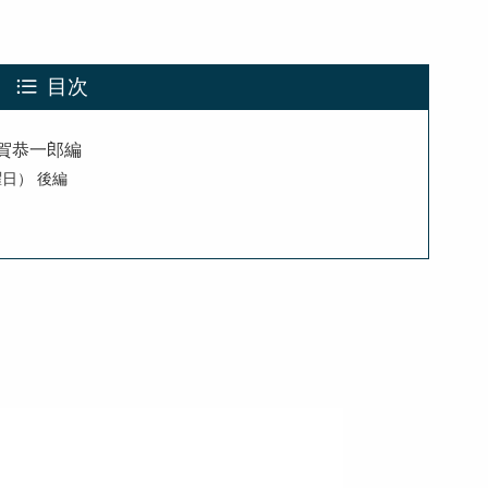
目次
賀恭一郎編
曜日） 後編