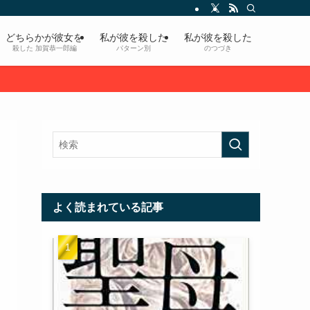
どちらかが彼女を
私が彼を殺した
私が彼を殺した
殺した 加賀恭一郎編
パターン別
のつづき
よく読まれている記事