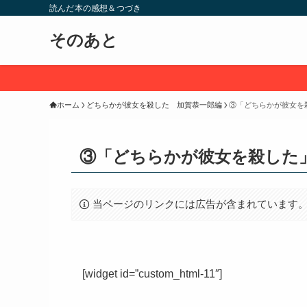
読んだ本の感想＆つづき
そのあと
ホーム
どちらかが彼女を殺した 加賀恭一郎編
③「どちらかが彼女を
③「どちらかが彼女を殺した
当ページのリンクには広告が含まれています
[widget id=”custom_html-11″]