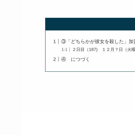
③「どちらかが彼女を殺した」加
２日目（187) １２月？日（火
④ につづく