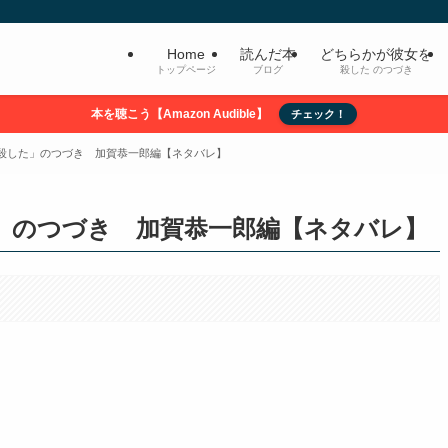
Home
読んだ本
どちらかが彼女を
トップページ
ブログ
殺した のつづき
本を聴こう【Amazon Audible】
チェック！
殺した」のつづき 加賀恭一郎編【ネタバレ】
」のつづき 加賀恭一郎編【ネタバレ】
。