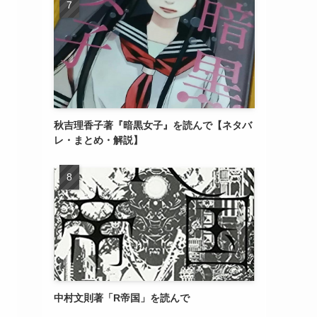
秋吉理香子著『暗黒女子』を読んで【ネタバ
レ・まとめ・解説】
中村文則著「R帝国」を読んで