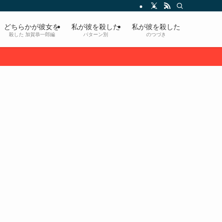
どちらかが彼女を
私が彼を殺した
私が彼を殺した
殺した 加賀恭一郎編
パターン別
のつづき