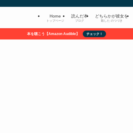
Home
読んだ本
どちらかが彼女を
トップページ
ブログ
殺した のつづき
本を聴こう【Amazon Audible】
チェック！