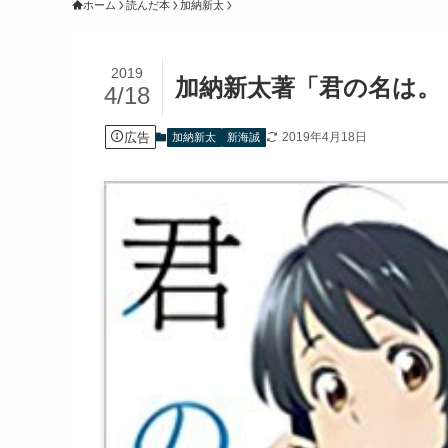
ホーム
読んだ本
加納新太
2019
加納新太著「君の名は。 Ano
4/18
広告
2019年4月18日
加納新太
新海誠