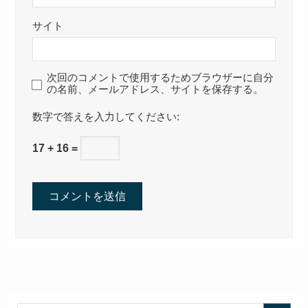
サイト
次回のコメントで使用するためブラウザーに自分
の名前、メールアドレス、サイトを保存する。
数字で答えを入力してください:
17 + 16 =