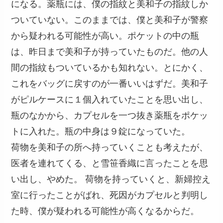
になる。薬瓶には、僕の指紋と美和子の指紋しか
ついていない。このままでは、僕と美和子が警察
から疑われる可能性が高い。ポケットの中の瓶
は、昨日まで美和子が持っていたものだ。他の人
間の指紋もついているかも知れない。とにかく、
これをバッグに戻すのが一番いいはずだ。美和子
がピルケースに１個入れていたことを思い出し、
瓶のなかから、カプセルを一つ抜き薬瓶をポケッ
トに入れた。瓶の中身は９錠になっていた。
荷物を美和子の所へ持っていくことも考えたが、
医者を連れてくる、と雪笹香織に言ったことを思
い出し、やめた。 荷物を持っていくと、新婦控え
室に行ったことがばれ、死因がカプセルと判明し
た時、僕が疑われる可能性が高くなるからだ。