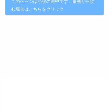
このページは小説の途中です。最初から読
む場合はこちらをクリック