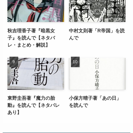
秋吉理香子著『暗黒女
中村文則著「R帝国」を読
子』を読んで【ネタバ
んで
レ・まとめ・解説】
東野圭吾著『魔力の胎
小保方晴子著「あの日」
動』を読んで【ネタバレ
を読んで
あり】