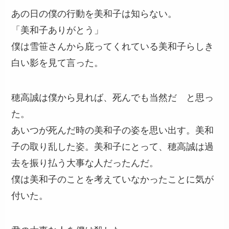
あの日の僕の行動を美和子は知らない。
「美和子ありがとう」
僕は雪笹さんから庇ってくれている美和子らしき
白い影を見て言った。
穂高誠は僕から見れば、死んでも当然だ と思っ
た。
あいつが死んだ時の美和子の姿を思い出す。美和
子の取り乱した姿。美和子にとって、穂高誠は過
去を振り払う大事な人だったんだ。
僕は美和子のことを考えていなかったことに気が
付いた。