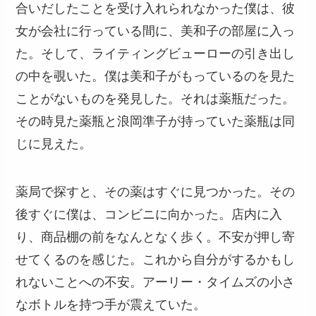
合いだしたことを受け入れられなかった僕は、彼
女が会社に行っている間に、美和子の部屋に入っ
た。そして、ライティングビューローの引き出し
の中を覗いた。僕は美和子がもっているのを見た
ことがないものを発見した。それは薬瓶だった。
その時見た薬瓶と浪岡準子が持っていた薬瓶は同
じに見えた。
薬局で探すと、その薬はすぐに見つかった。その
後すぐに僕は、コンビニに向かった。店内に入
り、商品棚の前をなんとなく歩く。不安が押し寄
せてくるのを感じた。これから自分がするかもし
れないことへの不安。アーリー・タイムズの小さ
なボトルを持つ手が震えていた。