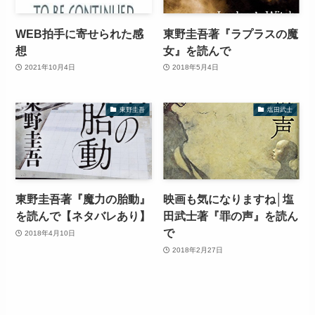
WEB拍手に寄せられた感
東野圭吾著『ラプラスの魔
想
女』を読んで
2021年10月4日
2018年5月4日
東野圭吾
塩田武士
東野圭吾著『魔力の胎動』
映画も気になりますね│塩
を読んで【ネタバレあり】
田武士著『罪の声』を読ん
で
2018年4月10日
2018年2月27日