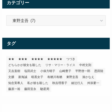
ブ
カテゴリー
カ
テ
ゴ
リ
ー
タグ
★★
★★★
★★★★
★★★★★
つづき
どちらかが彼女を殺した
リサ・マリー・ライス
中村文則
又吉直樹
塩田武士
小保方晴子
山崎豊子
平野啓一郎
恩田陸
文膳
新海誠
暗黒女子
有栖川有栖
東野圭吾
湊かなえ
知念実希人
私が彼を殺した
秋吉理香子
綾辻行人
舛添要一
藤原一裕
藤田宜永
馳星周