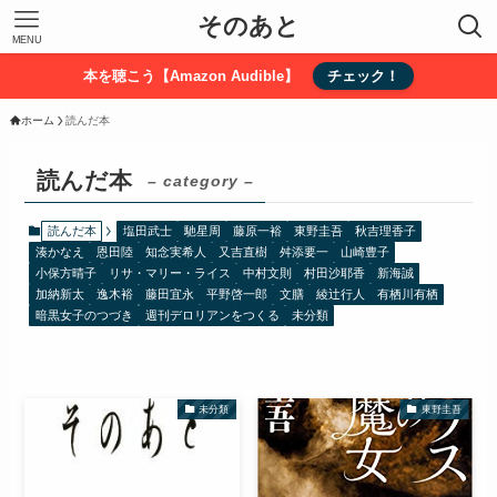
そのあと
MENU
本を聴こう【Amazon Audible】
チェック！
ホーム
読んだ本
読んだ本
– category –
読んだ本
塩田武士
馳星周
藤原一裕
東野圭吾
秋吉理香子
湊かなえ
恩田陸
知念実希人
又吉直樹
舛添要一
山崎豊子
小保方晴子
リサ・マリー・ライス
中村文則
村田沙耶香
新海誠
加納新太
逸木裕
藤田宜永
平野啓一郎
文膳
綾辻行人 有栖川有栖
暗黒女子のつづき
週刊デロリアンをつくる
未分類
未分類
東野圭吾